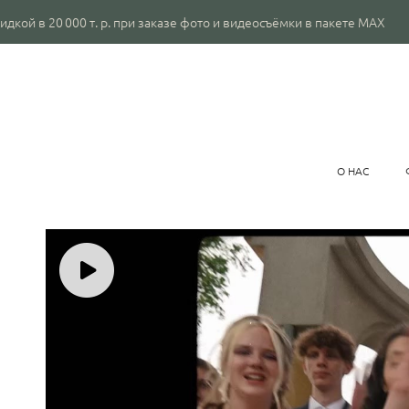
00 т. р. при заказе фото и видеосъёмки в пакете MAX
О НАС